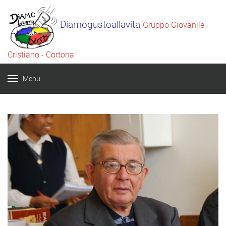
Diamogustoallavita
Gruppo Giovanile
Cristiano - Cortona
DIAMOGUSTOALLAVITA
Menu