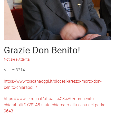
Grazie Don Benito!
Notizie e Attività
Visite: 3214
https://www.toscanaoggi.it/diocesi-arezzo-morto-don-
benito-chiarabolli/
https://www.letruria.it/attualit%C3%A0/don-benito-
chiarabolli-%C3%A8-stato-chiamato-alla-casa-del-padre-
9643