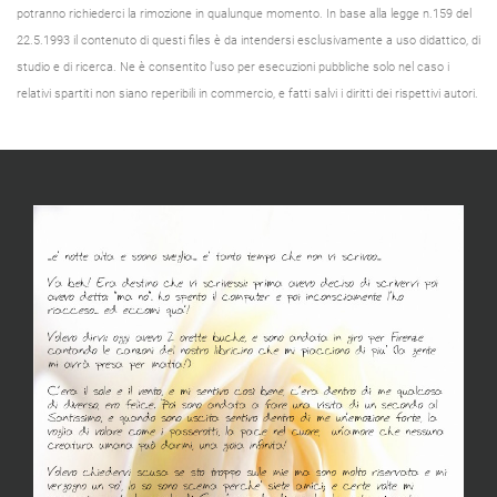
potranno richiederci la rimozione in qualunque momento. In base alla legge n.159 del
22.5.1993 il contenuto di questi files è da intendersi esclusivamente a uso didattico, di
studio e di ricerca. Ne è consentito l'uso per esecuzioni pubbliche solo nel caso i
relativi spartiti non siano reperibili in commercio, e fatti salvi i diritti dei rispettivi autori.