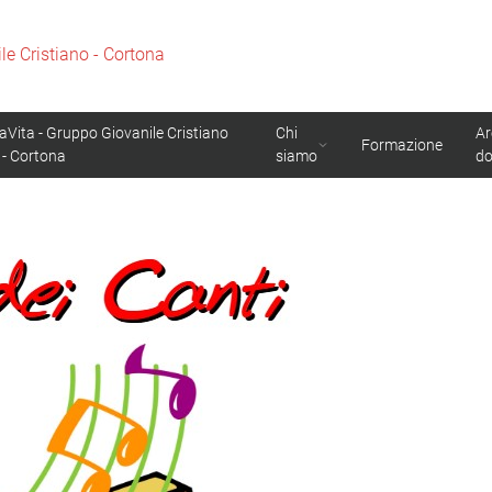
e Cristiano - Cortona
Vita - Gruppo Giovanile Cristiano
Chi
Ar
Formazione
 - Cortona
siamo
d