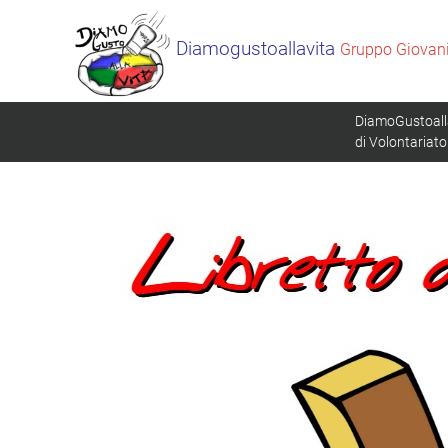
Diamogustoallavita
Gruppo Giovanil
DiamoGustoalla
DIAMOGUSTOALLAVITA
di Volontariato