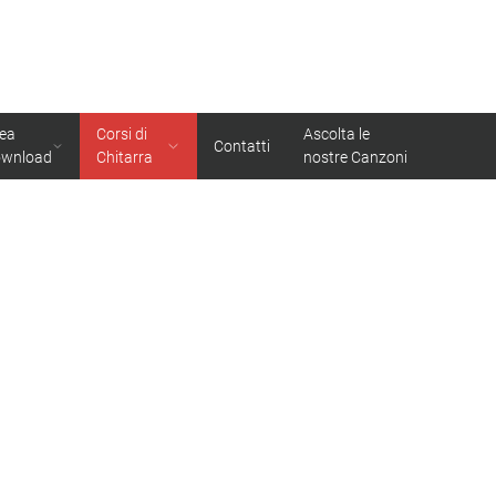
ea
Corsi di
Ascolta le
Contatti
ownload
Chitarra
nostre Canzoni